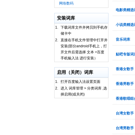
网络数码
电影类精选
安装词库
小说类精选
1.
下载词库文件并拷贝到手机存
储卡中
音乐词库
2.
直接在手机文件管理中打开并
安装(部分android手机上，打
开文件后需选择 文本 >百度
贴吧专版词
手机输入法 进行安装）
香港女歌手
启用（关闭）词库
1.
打开百度输入法设置页面
香港男歌手
2.
进入 词库管理 > 分类词库 ,选
择启用(或关闭)
香港歌唱组
台湾女歌手
台湾男歌手